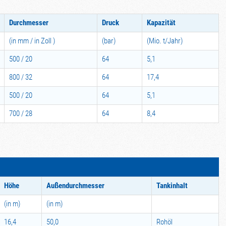
Durchmesser
Druck
Kapazität
(in mm / in Zoll )
(bar)
(Mio. t/Jahr)
500 / 20
64
5,1
800 / 32
64
17,4
500 / 20
64
5,1
700 / 28
64
8,4
Höhe
Außendurchmesser
Tankinhalt
(in m)
(in m)
16,4
50,0
Rohöl