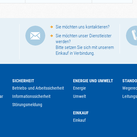
Sie möchten uns kontaktieren?
Sie möchten unser Dienstleister
werden?
Bitte setzen Sie sich mit unserem
Einkauf in Verbindung.
SICHERHEIT
ENERGIE UND UMWELT
STAND
Betriebs- und Arbeitssicherheit
Energie
Wegerec
ar
Informationssicherheit
Umwelt
Leitungs
Störungsmeldung
EINKAUF
Einkauf