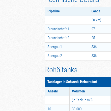
Pipeline
Länge
(in km)
Freundschaft 1
27
Freundschaft 2
25
Spergau 1
336
Spergau 2
336
Rohöltanks
Tanklager in Schwedt-Heinersdorf
Anzahl
Volumen
(je Tank in m3)
10
30.000